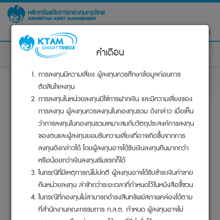
เข้าสู่ระบบ
ไทย
|
English
คําเตือน
Toggl
naviga
การลงทุนมีความเสี่ยง ผู้ลงทุนควรศึกษาข้อมูลก่อนการ
สำหรับคณะกรรมการกองทุน
ตัดสินใจลงทุน
การลงทุนในหน่วยลงทุนมิใช่การฝากเงิน และมีความเสี่ยงของ
สนใจจัดตั้งกองทุน
การลงทุน ผู้ลงทุนควรลงทุนในกองทุนรวม ดังกล่าว เมื่อเห็น
ว่าการลงทุนในกองทุนรวมเหมาะสมกับวัตถุประสงค์การลงทุน
ของตนและผู้ลงทุนยอมรับความเสี่ยงที่อาจเกิดขึ้นจากการ
ลูกค้าปัจจุบัน
ลงทุนดังกล่าวได้ โดยผู้ลงทุนอาจได้รับเงินลงทุนคืนมากกว่า
หรือน้อยกว่าเงินลงทุนเริ่มแรกก็ได้
ชื่อ-นามสกุล
*
ในกรณีที่มีเหตุการณ์ไม่ปกติ ผู้ลงทุนอาจได้รับชำระเงินค่าขาย
คืนหน่วยลงทุน ล่าช้ากว่าระยะเวลาที่กำหนดไว้ในหนังสือชี้ชวน
ในกรณีที่กองทุนไม่สามารถดำรงสินทรัพย์สภาพคล่องได้ตาม
อีเมล
*
ที่สำนักงานคณะกรรมการ ก.ล.ต. กำหนด ผู้ลงทุนอาจไม่